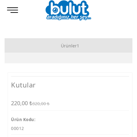
Ürünler1
Bilgisayarlar
Notebook
Kutular
Tablet
Telefon
220,00
₺
320,00
₺
Yazıcı
Ürün Kodu:
Ekran
00012
Klavye Seti